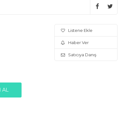
Listene Ekle
Haber Ver
Satıcıya Danış