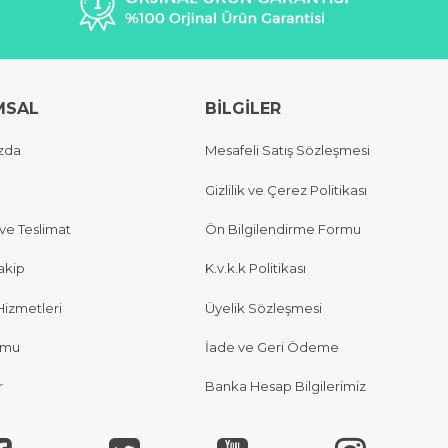
MSAL
BİLGİLER
zda
Mesafeli Satış Sözleşmesi
Gizlilik ve Çerez Politikası
e Teslimat
Ön Bilgilendirme Formu
akip
K.v.k.k Politikası
Hizmetleri
Üyelik Sözleşmesi
rmu
İade ve Geri Ödeme
r
Banka Hesap Bilgilerimiz