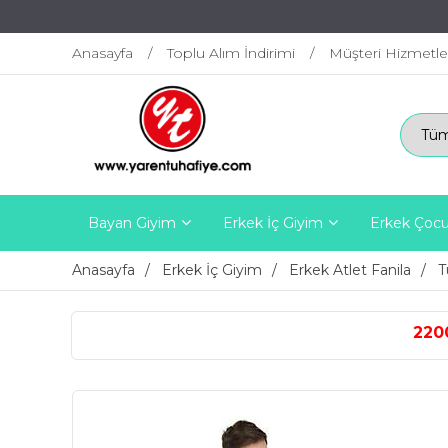
Anasayfa
Toplu Alım İndirimi
Müşteri Hizmetle
Bayan Giyim
Erkek İç Giyim
Erkek Çocu
Anasayfa
Erkek İç Giyim
Erkek Atlet Fanila
T
2200 TL ÜZERİ ÜCRETSİ