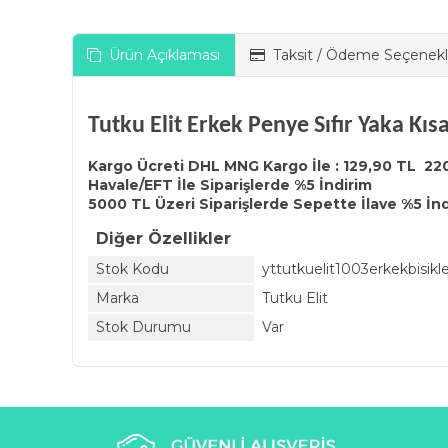
Ürün Açıklaması
Taksit / Ödeme Seçenekl
Tutku Elit Erkek Penye Sıfır Yaka Kıs
Kargo Ücreti DHL MNG Kargo İle : 129,90 TL 22
Havale/EFT İle Siparişlerde %5 İndirim
5000 TL Üzeri Siparişlerde Sepette İlave %5 İn
Diğer Özellikler
Stok Kodu
yttutkuelit1003erkekbisikl
Marka
Tutku Elit
Stok Durumu
Var