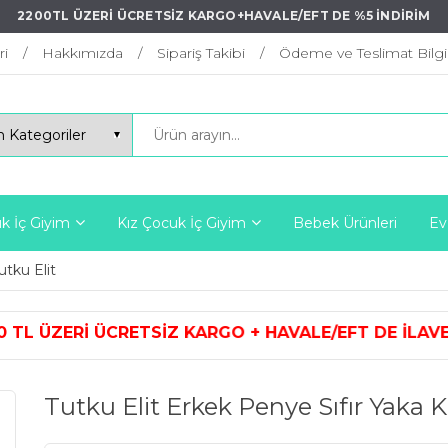
2200TL ÜZERİ ÜCRETSİZ KARGO+HAVALE/EFT DE %5 İNDİRİM
ri
Hakkımızda
Sipariş Takibi
Ödeme ve Teslimat Bilgil
k İç Giyim
Kız Çocuk İç Giyim
Bebek Ürünleri
Ev
utku Elit
Z KARGO + HAVALE/EFT DE İLAVE %
Tutku Elit Erkek Penye Sıfır Yaka K