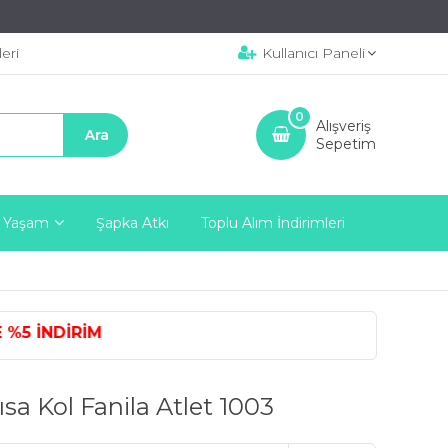
eri
Kullanıcı Paneli
0
Alışveriş
Sepetim
 Yaşam
Şapka Atkı
Toplu Alım İndirimleri
5 İNDİRİM
ısa Kol Fanila Atlet 1003