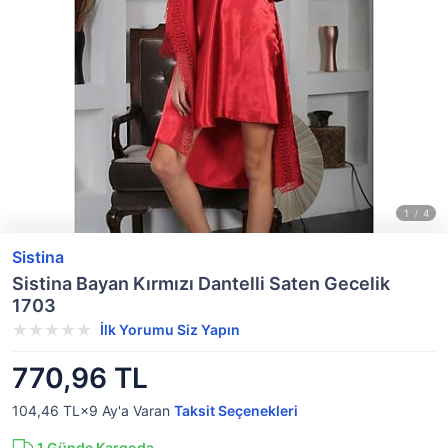
Sistina
Sistina Bayan Kırmızı Dantelli Saten Gecelik
1703
İlk Yorumu Siz Yapın
770,96 TL
104,46 TL×9
Ay'a Varan
Taksit Seçenekleri
1
Günde Kargoda