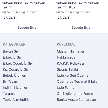
Sütyen Külot Takımı Sütyen
Sütyen Külot Takımı Sütyen
Takımı
Takımı TK02
Orjinal Ürün, Uygun Fiyat
Orjinal Ürün, Uygun Fiyat
175,74 TL
175,74 TL
Sepete Ekle
Sepete Ekle
KATEGORİLER
KURUMSAL
Bayan Giyim
Müşteri Hizmetleri
Erkek İç Giyim
Hakkımızda
Erkek Çocuk İç Giyim
K.V.K.K. Politikası
Kız Çocuk İç Giyim
Sipariş Takibi
Bebek Ürünleri
İade ve Geri Ödeme
Ev Yaşam
Ödeme ve Teslimat Bilgileri
İndirimli Ürünler
İade Formu
Yorumlar
Ön Bilgilendirme Formu
Toplu Alım İndirimi
Banka Hesap Numaraları