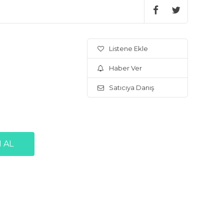
Listene Ekle
Haber Ver
Satıcıya Danış