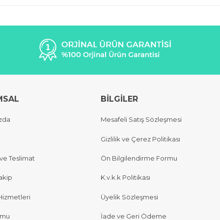
MSAL
BİLGİLER
zda
Mesafeli Satış Sözleşmesi
Gizlilik ve Çerez Politikası
e Teslimat
Ön Bilgilendirme Formu
akip
K.v.k.k Politikası
Hizmetleri
Üyelik Sözleşmesi
rmu
İade ve Geri Ödeme