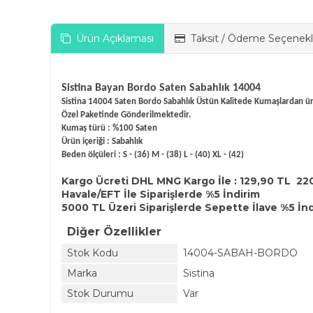
Ürün Açıklaması
Taksit / Ödeme Seçenekl
Sistina Bayan Bordo Saten Sabahlık 14004
Sistina 14004 Saten Bordo Sabahlık Üstün Kalitede Kumaşlardan üre
Özel Paketinde Gönderilmektedir.
Kumaş türü : %100 Saten
Ürün içeriği : Sabahlık
Beden ölçüleri : S - (36) M - (38) L - (40) XL - (42)
Kargo Ücreti DHL MNG Kargo İle : 129,90 TL 22
Havale/EFT İle Siparişlerde %5 İndirim
5000 TL Üzeri Siparişlerde Sepette İlave %5 İn
Diğer Özellikler
Stok Kodu
14004-SABAH-BORDO
Marka
Sistina
Stok Durumu
Var