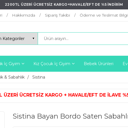
2200TL ÜZERİ ÜCRETSİZ KARGO+HAVALE/EFT DE %5 İNDİRİM
ri
Hakkımızda
Sipariş Takibi
Ödeme ve Teslimat Bilgil
k İç Giyim
Kız Çocuk İç Giyim
Bebek Ürünleri
Ev
ik & Sabahlık
Sistina
ARGO + HAVALE/EFT DE İLAVE %5 İ
Sistina Bayan Bordo Saten Sabahl