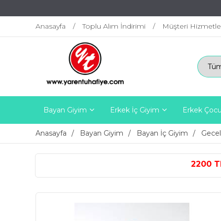
Anasayfa
Toplu Alım İndirimi
Müşteri Hizmetle
Bayan Giyim
Erkek İç Giyim
Erkek Çocu
Anasayfa
Bayan Giyim
Bayan İç Giyim
Gecel
2200 TL ÜZERİ ÜCRETSİZ K