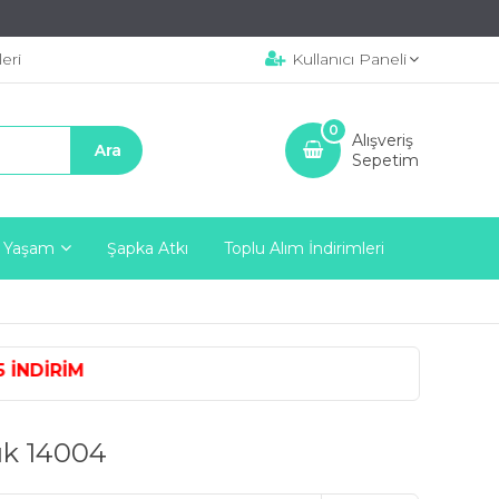
eri
Kullanıcı Paneli
0
Alışveriş
Sepetim
 Yaşam
Şapka Atkı
Toplu Alım İndirimleri
NDİRİM
ık 14004