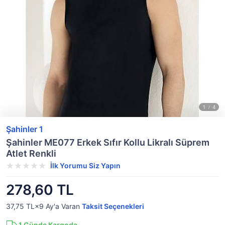
Şahinler 1
Şahinler ME077 Erkek Sıfır Kollu Likralı Süprem
Atlet Renkli
İlk Yorumu Siz Yapın
278,60 TL
37,75 TL×9
Ay'a Varan
Taksit Seçenekleri
1
Günde Kargoda