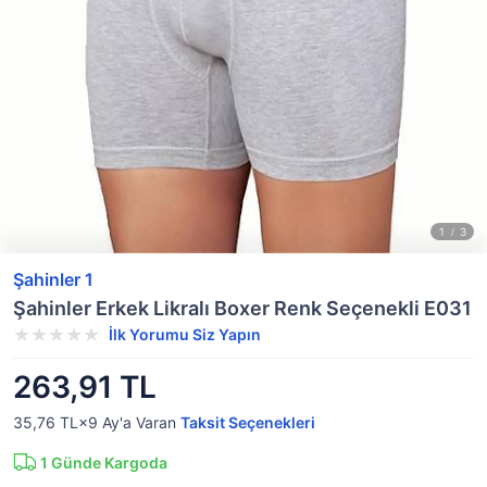
Şahinler 1
Şahinler Erkek Likralı Boxer Renk Seçenekli E031
İlk Yorumu Siz Yapın
263,91 TL
35,76 TL×9
Ay'a Varan
Taksit Seçenekleri
1
Günde Kargoda