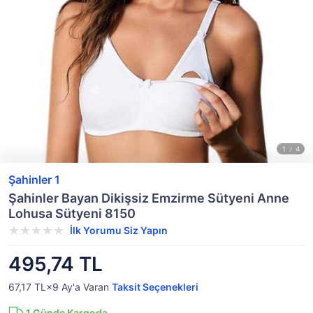
Şahinler 1
Şahinler Bayan Dikişsiz Emzirme Sütyeni Anne
Lohusa Sütyeni 8150
İlk Yorumu Siz Yapın
495,74 TL
67,17 TL×9
Ay'a Varan
Taksit Seçenekleri
1
Günde Kargoda