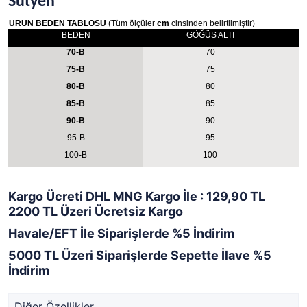
Sütyen
ÜRÜN BEDEN TABLOSU
(Tüm ölçüler
cm
cinsinden belirtilmiştir)
BEDEN
GÖĞÜS ALTI
70-B
70
75-B
75
80-B
80
85-B
85
90-B
90
95-B
95
100-B
100
Kargo Ücreti DHL MNG Kargo İle : 129,90 TL
2200 TL Üzeri Ücretsiz Kargo
Havale/EFT İle Siparişlerde %5 İndirim
5000 TL Üzeri Siparişlerde Sepette İlave %5
İndirim
Diğer Özellikler