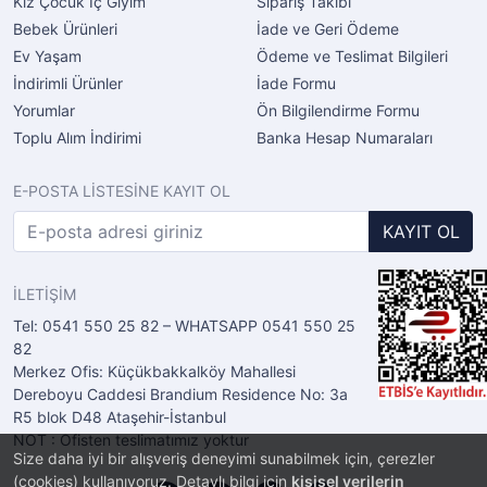
Kız Çocuk İç Giyim
Sipariş Takibi
Bebek Ürünleri
İade ve Geri Ödeme
Ev Yaşam
Ödeme ve Teslimat Bilgileri
İndirimli Ürünler
İade Formu
Yorumlar
Ön Bilgilendirme Formu
Toplu Alım İndirimi
Banka Hesap Numaraları
E-POSTA LİSTESİNE KAYIT OL
KAYIT OL
İLETİŞİM
Tel: 0541 550 25 82 – WHATSAPP 0541 550 25
82
Merkez Ofis: Küçükbakkalköy Mahallesi
Dereboyu Caddesi Brandium Residence No: 3a
R5 blok D48 Ataşehir-İstanbul
NOT : Ofisten teslimatımız yoktur
Size daha iyi bir alışveriş deneyimi sunabilmek için, çerezler
(cookies) kullanıyoruz. Detaylı bilgi için
kişisel verilerin