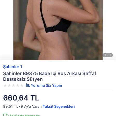
Şahinler 1
Şahinler B9375 Bade İçi Boş Arkası Şeffaf
Desteksiz Sütyen
İlk Yorumu Siz Yapın
660,64 TL
89,51 TL×9
Ay'a Varan
Taksit Seçenekleri
1
Günde Kargoda