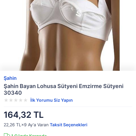
Şahin
Şahin Bayan Lohusa Sütyeni Emzirme Sütyeni
30340
İlk Yorumu Siz Yapın
164,32 TL
22,26 TL×9
Ay'a Varan
Taksit Seçenekleri
1
Günde Kargoda