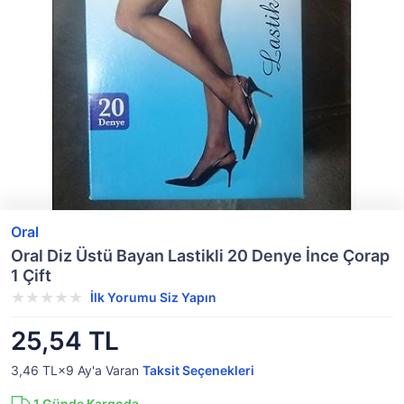
Oral
Oral Diz Üstü Bayan Lastikli 20 Denye İnce Çorap
1 Çift
İlk Yorumu Siz Yapın
25,54 TL
3,46 TL×9
Ay'a Varan
Taksit Seçenekleri
1
Günde Kargoda