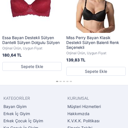
Essa Bayan Destekli Sütyen
Miss Perry Bayan Klasik
Dantelli Sütyen Dolgulu Sütyen
Destekli Sütyen Balenli Renk
Seçenekli
Orjinal Ürün, Uygun Fiyat
Orjinal Ürün, Uygun Fiyat
180,64 TL
139,83 TL
Sepete Ekle
Sepete Ekle
KATEGORİLER
KURUMSAL
Bayan Giyim
Müşteri Hizmetleri
Erkek İç Giyim
Hakkımızda
Erkek Çocuk İç Giyim
K.V.K.K. Politikası
Kız Çocuk İç Giyim
Sipariş Takibi