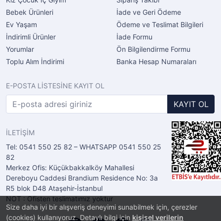
Bebek Ürünleri
İade ve Geri Ödeme
Ev Yaşam
Ödeme ve Teslimat Bilgileri
İndirimli Ürünler
İade Formu
Yorumlar
Ön Bilgilendirme Formu
Toplu Alım İndirimi
Banka Hesap Numaraları
E-POSTA LİSTESİNE KAYIT OL
KAYIT OL
İLETİŞİM
Tel: 0541 550 25 82 – WHATSAPP 0541 550 25
82
Merkez Ofis: Küçükbakkalköy Mahallesi
Dereboyu Caddesi Brandium Residence No: 3a
R5 blok D48 Ataşehir-İstanbul
NOT : Ofisten teslimatımız yoktur
Size daha iyi bir alışveriş deneyimi sunabilmek için, çerezler
(cookies) kullanıyoruz. Detaylı bilgi için
kişisel verilerin