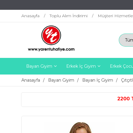
Anasayfa
Toplu Alım İndirimi
Müşteri Hizmetle
Bayan Giyim
Erkek İç Giyim
Erkek Çocu
Anasayfa
Bayan Giyim
Bayan İç Giyim
Çıtçıt
2200 TL ÜZERİ ÜCRETSİZ K