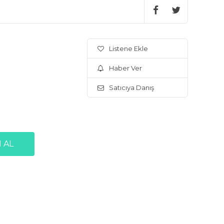
Listene Ekle
Haber Ver
Satıcıya Danış