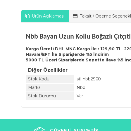
Ürün Açıklaması
Taksit / Ödeme Seçenekl
Nbb Bayan Uzun Kollu Boğazlı Çıtçıt
Kargo Ücreti DHL MNG Kargo İle : 129,90 TL 22
Havale/EFT İle Siparişlerde %5 İndirim
5000 TL Üzeri Siparişlerde Sepette İlave %5 İn
Diğer Özellikler
Stok Kodu
stl-nbb2960
Marka
Nbb
Stok Durumu
Var