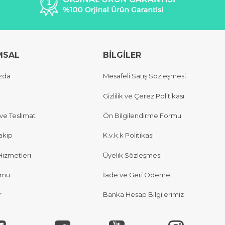
MSAL
BİLGİLER
zda
Mesafeli Satış Sözleşmesi
Gizlilik ve Çerez Politikası
e Teslimat
Ön Bilgilendirme Formu
akip
K.v.k.k Politikası
Hizmetleri
Üyelik Sözleşmesi
rmu
İade ve Geri Ödeme
r
Banka Hesap Bilgilerimiz