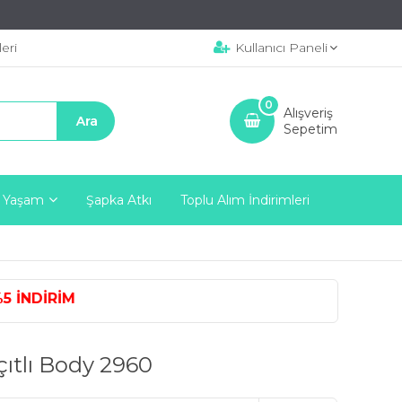
eri
Kullanıcı Paneli
0
Alışveriş
Sepetim
 Yaşam
Şapka Atkı
Toplu Alım İndirimleri
NDİRİM
ıtlı Body 2960