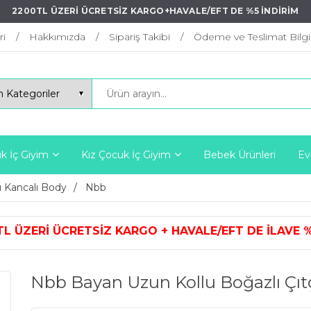
2200TL ÜZERİ ÜCRETSİZ KARGO+HAVALE/EFT DE %5 İNDİRİM
ri
Hakkımızda
Sipariş Takibi
Ödeme ve Teslimat Bilgil
k İç Giyim
Kız Çocuk İç Giyim
Bebek Ürünleri
Ev
lı Kancalı Body
Nbb
ARGO + HAVALE/EFT DE İLAVE %5 İ
Nbb Bayan Uzun Kollu Boğazlı Çıtç