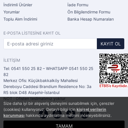
İndirimli Ürünler
İade Formu
Yorumlar
Ön Bilgilendirme Formu
Toplu Alım İndirimi
Banka Hesap Numaraları
E-POSTA LİSTESİNE KAYIT OL
KAYIT OL
İLETİŞİM
Tel: 0541 550 25 82 – WHATSAPP 0541 550 25
82
Merkez Ofis: Küçükbakkalköy Mahallesi
Dereboyu Caddesi Brandium Residence No: 3a
R5 blok D48 Ataşehir-İstanbul
NOT : Ofisten teslimatımız yoktur
Size daha iyi bir alışveriş deneyimi sunabilmek için, çerezler
(cookies) kullanıyoruz. Detaylı bilgi için
kişisel verilerin
korunması
hakkında aydınlatma metnini inceleyebilirsiniz.
TAMAM
®