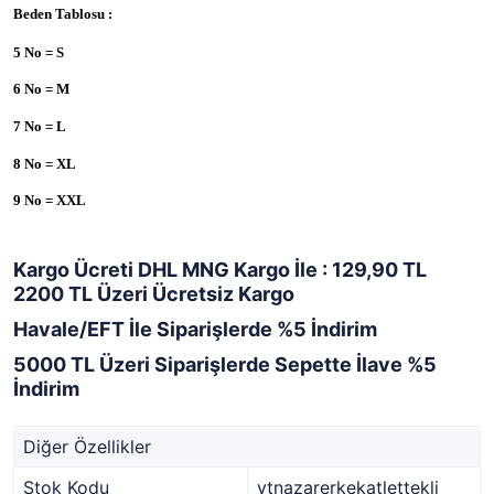
Beden Tablosu :
5 No = S
6 No = M
7 No = L
8 No = XL
9 No = XXL
Kargo Ücreti DHL MNG Kargo İle : 129,90 TL
2200 TL Üzeri Ücretsiz Kargo
Havale/EFT İle Siparişlerde %5 İndirim
5000 TL Üzeri Siparişlerde Sepette İlave %5
İndirim
Diğer Özellikler
Stok Kodu
ytnazarerkekatlettekli