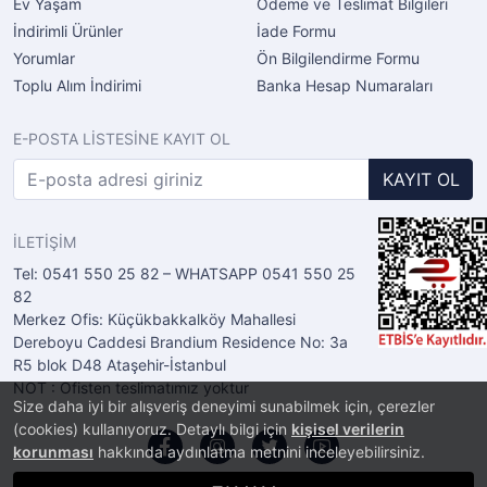
Ev Yaşam
Ödeme ve Teslimat Bilgileri
İndirimli Ürünler
İade Formu
Yorumlar
Ön Bilgilendirme Formu
Toplu Alım İndirimi
Banka Hesap Numaraları
E-POSTA LİSTESİNE KAYIT OL
KAYIT OL
İLETİŞİM
Tel: 0541 550 25 82 – WHATSAPP 0541 550 25
82
Merkez Ofis: Küçükbakkalköy Mahallesi
Dereboyu Caddesi Brandium Residence No: 3a
R5 blok D48 Ataşehir-İstanbul
NOT : Ofisten teslimatımız yoktur
Size daha iyi bir alışveriş deneyimi sunabilmek için, çerezler
(cookies) kullanıyoruz. Detaylı bilgi için
kişisel verilerin
korunması
hakkında aydınlatma metnini inceleyebilirsiniz.