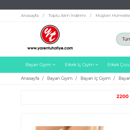
Anasayfa
Toplu Alım İndirimi
Müşteri Hizmetle
Bayan Giyim
Erkek İç Giyim
Erkek Çocu
Anasayfa
Bayan Giyim
Bayan İç Giyim
Bayan
2200 TL ÜZERİ ÜCRETSİZ K