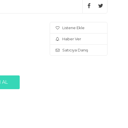
Listene Ekle
Haber Ver
Satıcıya Danış