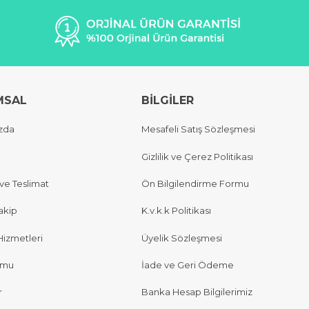
MSAL
BİLGİLER
zda
Mesafeli Satış Sözleşmesi
Gizlilik ve Çerez Politikası
e Teslimat
Ön Bilgilendirme Formu
akip
K.v.k.k Politikası
Hizmetleri
Üyelik Sözleşmesi
rmu
İade ve Geri Ödeme
r
Banka Hesap Bilgilerimiz