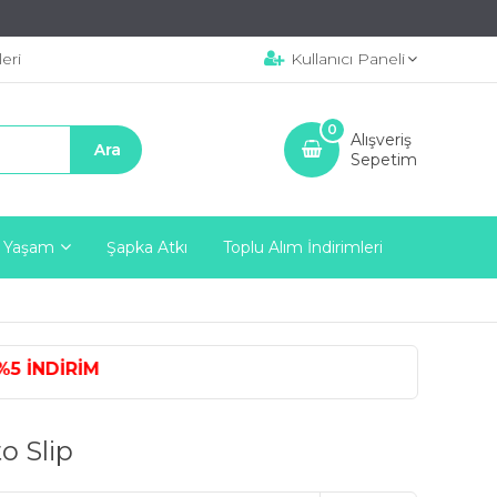
eri
Kullanıcı Paneli
0
Alışveriş
Sepetim
 Yaşam
Şapka Atkı
Toplu Alım İndirimleri
DİRİM
o Slip