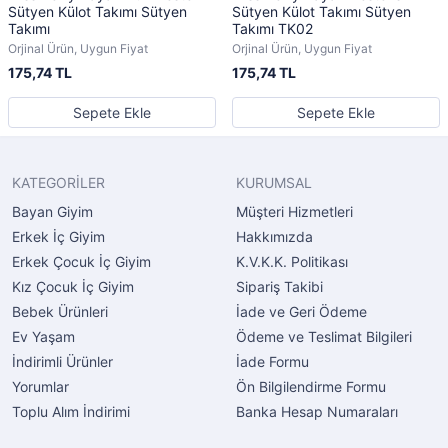
Sütyen Külot Takımı Sütyen
Sütyen Külot Takımı Sütyen
Takımı
Takımı TK02
Orjinal Ürün, Uygun Fiyat
Orjinal Ürün, Uygun Fiyat
175,74 TL
175,74 TL
Sepete Ekle
Sepete Ekle
KATEGORİLER
KURUMSAL
Bayan Giyim
Müşteri Hizmetleri
Erkek İç Giyim
Hakkımızda
Erkek Çocuk İç Giyim
K.V.K.K. Politikası
Kız Çocuk İç Giyim
Sipariş Takibi
Bebek Ürünleri
İade ve Geri Ödeme
Ev Yaşam
Ödeme ve Teslimat Bilgileri
İndirimli Ürünler
İade Formu
Yorumlar
Ön Bilgilendirme Formu
Toplu Alım İndirimi
Banka Hesap Numaraları