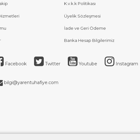
akip
K.v.k.k Politikası
Hizmetleri
Üyelik Sözleşmesi
rmu
İade ve Geri Ödeme
r
Banka Hesap Bilgilerimiz
Facebook
Twitter
Youtube
Instagram
bilgi@yarentuhafiye.com