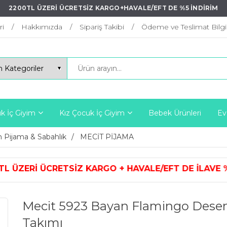
2200TL ÜZERİ ÜCRETSİZ KARGO+HAVALE/EFT DE %5 İNDİRİM
ri
Hakkımızda
Sipariş Takibi
Ödeme ve Teslimat Bilgil
k İç Giyim
Kız Çocuk İç Giyim
Bebek Ürünleri
Ev
 Pijama & Sabahlık
MECİT PİJAMA
ARGO + HAVALE/EFT DE İLAVE %5 İN
Mecit 5923 Bayan Flamingo Dese
Takımı