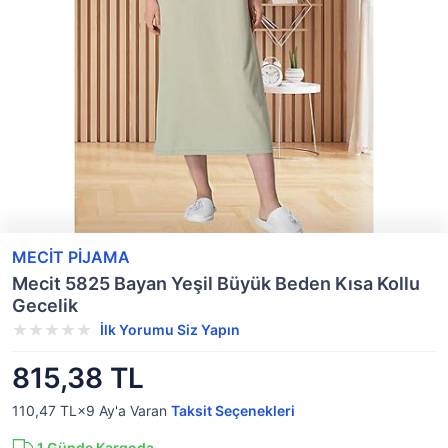
MECİT PİJAMA
Mecit 5825 Bayan Yeşil Büyük Beden Kısa Kollu
Gecelik
İlk Yorumu Siz Yapın
815,38 TL
110,47 TL×9
Ay'a Varan
Taksit Seçenekleri
1
Günde Kargoda