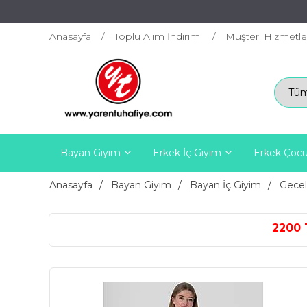
Anasayfa
Toplu Alım İndirimi
Müşteri Hizmetle
Bayan Giyim
Erkek İç Giyim
Erkek Çocu
Anasayfa
Bayan Giyim
Bayan İç Giyim
Gecel
2200 TL ÜZERİ ÜCRETSİZ K