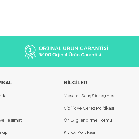
MSAL
BİLGİLER
zda
Mesafeli Satış Sözleşmesi
Gizlilik ve Çerez Politikası
e Teslimat
Ön Bilgilendirme Formu
akip
K.v.k.k Politikası