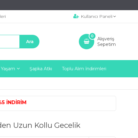
eri
Kullanıcı Paneli
0
Alışveriş
Sepetim
 Yaşam
Şapka Atkı
Toplu Alım İndirimleri
NDİRİM
en Uzun Kollu Gecelik