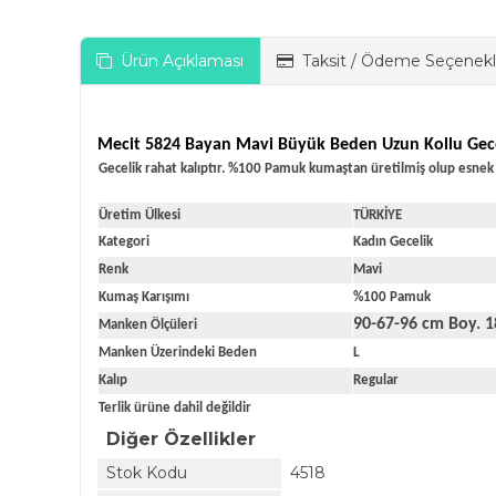
Ürün Açıklaması
Taksit / Ödeme Seçenekl
Mecit 5824 Bayan Mavi Büyük Beden Uzun Kollu Gec
Gecelik rahat kalıptır. %100 Pamuk kumaştan üretilmiş olup esnek y
Üretim Ülkesi
TÜRKİYE
Kategori
Kadın Gecelik
Renk
Mavi
Kumaş Karışımı
%100 Pamuk
90-67-96 cm Boy. 
Manken Ölçüleri
Manken Üzerindeki Beden
L
Kalıp
Regular
Terlik ürüne dahil değildir
Diğer Özellikler
Stok Kodu
4518