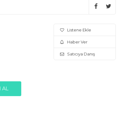
Listene Ekle
Haber Ver
Satıcıya Danış