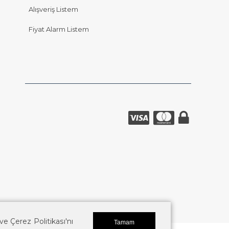
Alışveriş Listem
Fiyat Alarm Listem
k ve Çerez Politikası'nı
Tamam