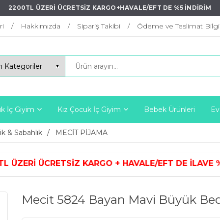
2200TL ÜZERİ ÜCRETSİZ KARGO+HAVALE/EFT DE %5 İNDİRİM
ri
Hakkımızda
Sipariş Takibi
Ödeme ve Teslimat Bilgil
k İç Giyim
Kız Çocuk İç Giyim
Bebek Ürünleri
Ev
ik & Sabahlık
MECİT PİJAMA
ARGO + HAVALE/EFT DE İLAVE %5 İ
Mecit 5824 Bayan Mavi Büyük Bed