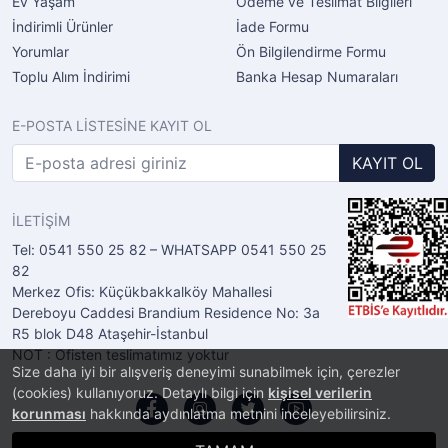
Ev Yaşam
Ödeme ve Teslimat Bilgileri
İndirimli Ürünler
İade Formu
Yorumlar
Ön Bilgilendirme Formu
Toplu Alım İndirimi
Banka Hesap Numaraları
E-POSTA LİSTESİNE KAYIT OL
KAYIT OL
İLETİŞİM
Tel: 0541 550 25 82 – WHATSAPP 0541 550 25
82
Merkez Ofis: Küçükbakkalköy Mahallesi
Dereboyu Caddesi Brandium Residence No: 3a
R5 blok D48 Ataşehir-İstanbul
NOT : Ofisten teslimatımız yoktur
Size daha iyi bir alışveriş deneyimi sunabilmek için, çerezler
(cookies) kullanıyoruz. Detaylı bilgi için
kişisel verilerin
korunması
hakkında aydınlatma metnini inceleyebilirsiniz.