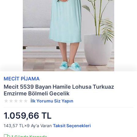
MECİT PİJAMA
Mecit 5539 Bayan Hamile Lohusa Turkuaz
Emzirme Bölmeli Gecelik
İlk Yorumu Siz Yapın
1.059,66 TL
143,57 TL×9
Ay'a Varan
Taksit Seçenekleri
1
Günde Kargoda