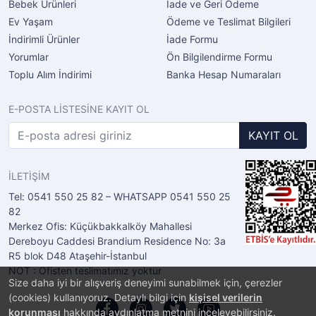
Bebek Ürünleri
İade ve Geri Ödeme
Ev Yaşam
Ödeme ve Teslimat Bilgileri
İndirimli Ürünler
İade Formu
Yorumlar
Ön Bilgilendirme Formu
Toplu Alım İndirimi
Banka Hesap Numaraları
E-POSTA LİSTESİNE KAYIT OL
KAYIT OL
İLETİŞİM
Tel: 0541 550 25 82 – WHATSAPP 0541 550 25
82
Merkez Ofis: Küçükbakkalköy Mahallesi
Dereboyu Caddesi Brandium Residence No: 3a
R5 blok D48 Ataşehir-İstanbul
NOT : Ofisten teslimatımız yoktur
Size daha iyi bir alışveriş deneyimi sunabilmek için, çerezler
(cookies) kullanıyoruz. Detaylı bilgi için
kişisel verilerin
korunması
hakkında aydınlatma metnini inceleyebilirsiniz.