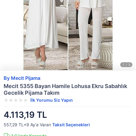
By Mecit Pijama
Mecit 5355 Bayan Hamile Lohusa Ekru Sabahlık
Gecelik Pijama Takım
İlk Yorumu Siz Yapın
4.113,19 TL
557,29 TL×9
Ay'a Varan
Taksit Seçenekleri
1
Günde Kargoda