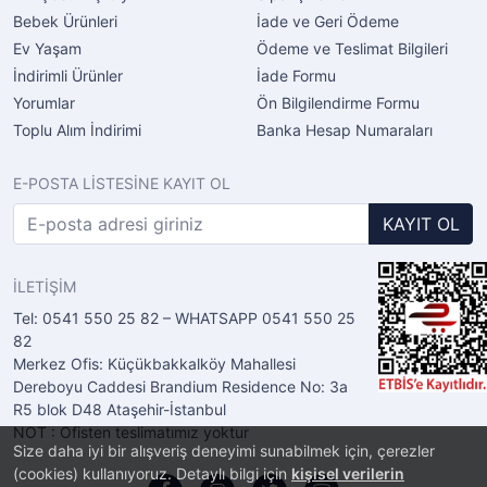
Bebek Ürünleri
İade ve Geri Ödeme
Ev Yaşam
Ödeme ve Teslimat Bilgileri
İndirimli Ürünler
İade Formu
Yorumlar
Ön Bilgilendirme Formu
Toplu Alım İndirimi
Banka Hesap Numaraları
E-POSTA LİSTESİNE KAYIT OL
KAYIT OL
İLETİŞİM
Tel: 0541 550 25 82 – WHATSAPP 0541 550 25
82
Merkez Ofis: Küçükbakkalköy Mahallesi
Dereboyu Caddesi Brandium Residence No: 3a
R5 blok D48 Ataşehir-İstanbul
NOT : Ofisten teslimatımız yoktur
Size daha iyi bir alışveriş deneyimi sunabilmek için, çerezler
(cookies) kullanıyoruz. Detaylı bilgi için
kişisel verilerin