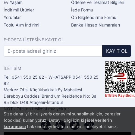
Ev Yaşam
Ödeme ve Teslimat Bilgileri
İndirimli Ürünler
İade Formu
Yorumlar
Ön Bilgilendirme Formu
Toplu Alım İndirimi
Banka Hesap Numaraları
E-POSTA LİSTESİNE KAYIT OL
KAYIT OL
İLETİŞİM
Tel: 0541 550 25 82 – WHATSAPP 0541 550 25
82
Merkez Ofis: Küçükbakkalköy Mahallesi
Dereboyu Caddesi Brandium Residence No: 3a
R5 blok D48 Ataşehir-İstanbul
NOT : Ofisten teslimatımız yoktur
Size daha iyi bir alışveriş deneyimi sunabilmek için, çerezler
(cookies) kullanıyoruz. Detaylı bilgi için
kişisel verilerin
korunması
hakkında aydınlatma metnini inceleyebilirsiniz.