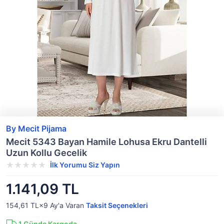
By Mecit Pijama
Mecit 5343 Bayan Hamile Lohusa Ekru Dantelli
Uzun Kollu Gecelik
İlk Yorumu Siz Yapın
1.141,09 TL
154,61 TL×9
Ay'a Varan
Taksit Seçenekleri
1
Günde Kargoda