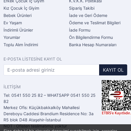
Erkek Çocuk İç Giyim
K.V.K.K. Politikası
Kız Çocuk İç Giyim
Sipariş Takibi
Bebek Ürünleri
İade ve Geri Ödeme
Ev Yaşam
Ödeme ve Teslimat Bilgileri
İndirimli Ürünler
İade Formu
Yorumlar
Ön Bilgilendirme Formu
Toplu Alım İndirimi
Banka Hesap Numaraları
E-POSTA LİSTESİNE KAYIT OL
KAYIT OL
İLETİŞİM
Tel: 0541 550 25 82 – WHATSAPP 0541 550 25
82
Merkez Ofis: Küçükbakkalköy Mahallesi
Dereboyu Caddesi Brandium Residence No: 3a
R5 blok D48 Ataşehir-İstanbul
NOT : Ofisten teslimatımız yoktur
Size daha iyi bir alışveriş deneyimi sunabilmek için, çerezler