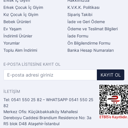
Erkek İç Giyim
Hakkımızda
Erkek Çocuk İç Giyim
K.V.K.K. Politikası
Kız Çocuk İç Giyim
Sipariş Takibi
Bebek Ürünleri
İade ve Geri Ödeme
Ev Yaşam
Ödeme ve Teslimat Bilgileri
İndirimli Ürünler
İade Formu
Yorumlar
Ön Bilgilendirme Formu
Toplu Alım İndirimi
Banka Hesap Numaraları
E-POSTA LİSTESİNE KAYIT OL
KAYIT OL
İLETİŞİM
Tel: 0541 550 25 82 – WHATSAPP 0541 550 25
82
Merkez Ofis: Küçükbakkalköy Mahallesi
Dereboyu Caddesi Brandium Residence No: 3a
R5 blok D48 Ataşehir-İstanbul