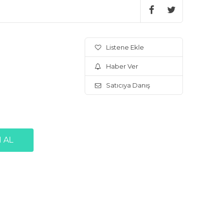
Listene Ekle
Haber Ver
Satıcıya Danış