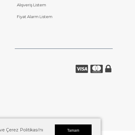
Alışveriş Listem
Fiyat Alarm Listem
k ve Çerez Politikası'nı
Tamam