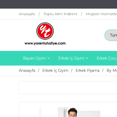
Anasayfa
Toplu Alım İndirimi
Müşteri Hizmetle
Bayan Giyim
Erkek İç Giyim
Erkek Çocu
Anasayfa
Erkek İç Giyim
Erkek Pijama
By Me
2200 TL ÜZE