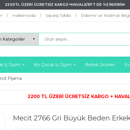
2200TL ÜZERİ ÜCRETSİZ KARGO+HAVALE/EFT DE %5 İNDİRİM
ri
Hakkımızda
Sipariş Takibi
Ödeme ve Teslimat Bilgil
k İç Giyim
Kız Çocuk İç Giyim
Bebek Ürünleri
Ev
cit Pijama
Rİ ÜCRETSİZ KARGO + HAVALE/EFT 
Mecit 2766 Gri Büyük Beden Erke