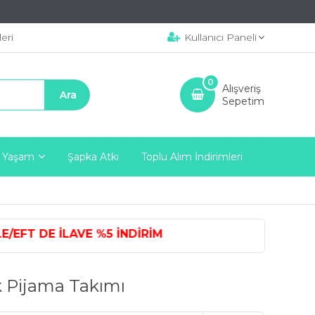
eri
Kullanıcı Paneli
0
Alışveriş
Sepetim
 Yaşam
Şapka Atkı
Toplu Alım İndirimleri
DE İLAVE %5 İNDİRİM
k Pijama Takımı