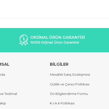
MSAL
BİLGİLER
zda
Mesafeli Satış Sözleşmesi
Gizlilik ve Çerez Politikası
e Teslimat
Ön Bilgilendirme Formu
akip
K.v.k.k Politikası