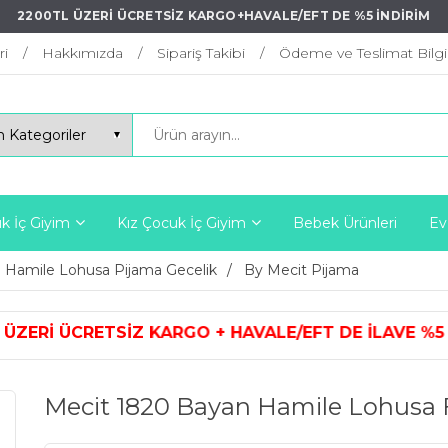
2200TL ÜZERİ ÜCRETSİZ KARGO+HAVALE/EFT DE %5 İNDİRİM
ri
Hakkımızda
Sipariş Takibi
Ödeme ve Teslimat Bilgil
k İç Giyim
Kız Çocuk İç Giyim
Bebek Ürünleri
Ev
Hamile Lohusa Pijama Gecelik
By Mecit Pijama
KARGO + HAVALE/EFT DE İLAVE %5 İ
Mecit 1820 Bayan Hamile Lohusa 