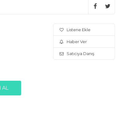
Listene Ekle
Haber Ver
Satıcıya Danış