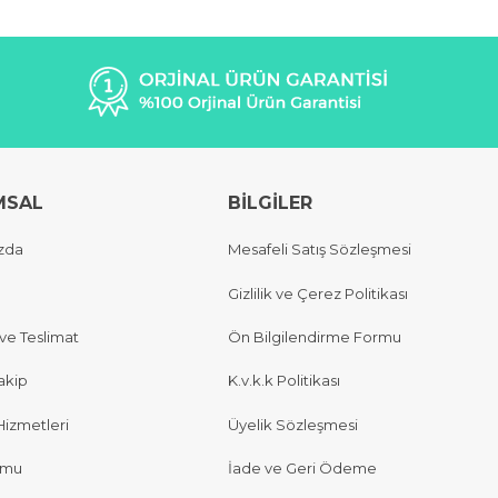
MSAL
BİLGİLER
zda
Mesafeli Satış Sözleşmesi
Gizlilik ve Çerez Politikası
e Teslimat
Ön Bilgilendirme Formu
akip
K.v.k.k Politikası
Hizmetleri
Üyelik Sözleşmesi
rmu
İade ve Geri Ödeme