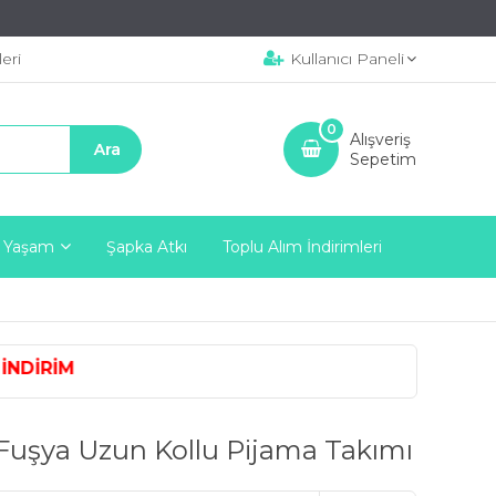
eri
Kullanıcı Paneli
0
Alışveriş
Sepetim
 Yaşam
Şapka Atkı
Toplu Alım İndirimleri
NDİRİM
Fuşya Uzun Kollu Pijama Takımı