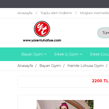
Anasayfa
Toplu Alım İndirimi
Müşteri Hizmetle
Bayan Giyim
Erkek İç Giyim
Erkek Çocu
Anasayfa
Bayan Giyim
Hamile Lohusa Giyim
2200 TL ÜZERİ ÜCRETSİZ 