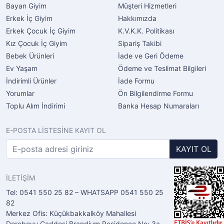
Bayan Giyim
Müşteri Hizmetleri
Erkek İç Giyim
Hakkımızda
Erkek Çocuk İç Giyim
K.V.K.K. Politikası
Kız Çocuk İç Giyim
Sipariş Takibi
Bebek Ürünleri
İade ve Geri Ödeme
Ev Yaşam
Ödeme ve Teslimat Bilgileri
İndirimli Ürünler
İade Formu
Yorumlar
Ön Bilgilendirme Formu
Toplu Alım İndirimi
Banka Hesap Numaraları
E-POSTA LİSTESİNE KAYIT OL
KAYIT OL
İLETİŞİM
Tel: 0541 550 25 82 – WHATSAPP 0541 550 25
82
Merkez Ofis: Küçükbakkalköy Mahallesi
Dereboyu Caddesi Brandium Residence No: 3a