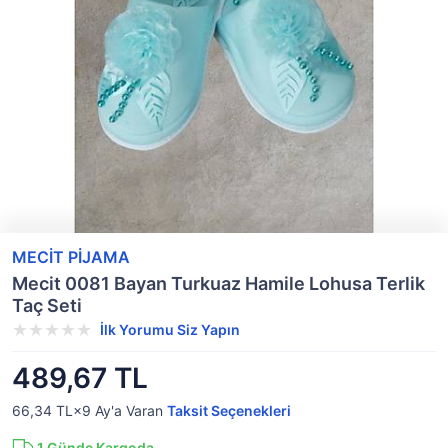
MECİT PİJAMA
Mecit 0081 Bayan Turkuaz Hamile Lohusa Terlik
Taç Seti
İlk Yorumu Siz Yapın
489,67 TL
66,34 TL×9
Ay'a Varan
Taksit Seçenekleri
1
Günde Kargoda