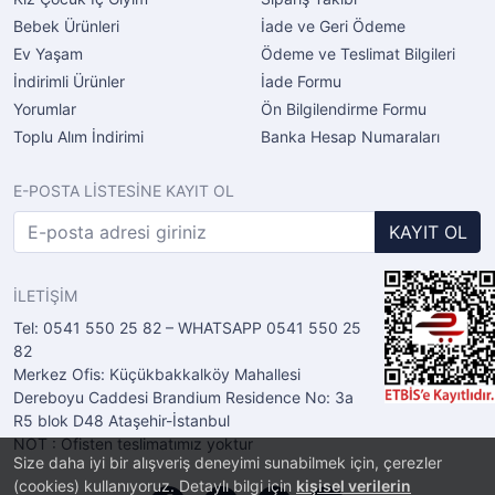
Bebek Ürünleri
İade ve Geri Ödeme
Ev Yaşam
Ödeme ve Teslimat Bilgileri
İndirimli Ürünler
İade Formu
Yorumlar
Ön Bilgilendirme Formu
Toplu Alım İndirimi
Banka Hesap Numaraları
E-POSTA LİSTESİNE KAYIT OL
KAYIT OL
İLETİŞİM
Tel: 0541 550 25 82 – WHATSAPP 0541 550 25
82
Merkez Ofis: Küçükbakkalköy Mahallesi
Dereboyu Caddesi Brandium Residence No: 3a
R5 blok D48 Ataşehir-İstanbul
NOT : Ofisten teslimatımız yoktur
Size daha iyi bir alışveriş deneyimi sunabilmek için, çerezler
(cookies) kullanıyoruz. Detaylı bilgi için
kişisel verilerin