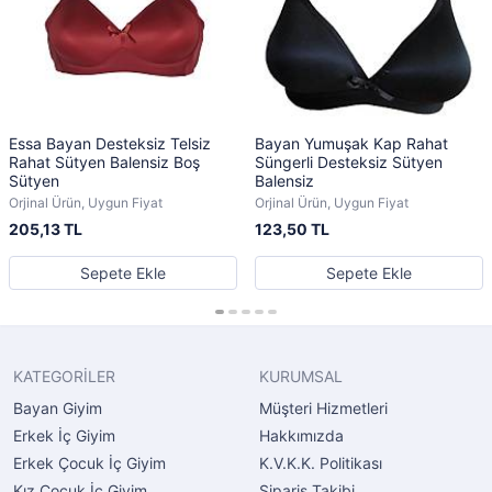
Essa Bayan Desteksiz Telsiz
Bayan Yumuşak Kap Rahat
Rahat Sütyen Balensiz Boş
Süngerli Desteksiz Sütyen
Sütyen
Balensiz
Orjinal Ürün, Uygun Fiyat
Orjinal Ürün, Uygun Fiyat
205,13 TL
123,50 TL
Sepete Ekle
Sepete Ekle
KATEGORİLER
KURUMSAL
Bayan Giyim
Müşteri Hizmetleri
Erkek İç Giyim
Hakkımızda
Erkek Çocuk İç Giyim
K.V.K.K. Politikası
Kız Çocuk İç Giyim
Sipariş Takibi