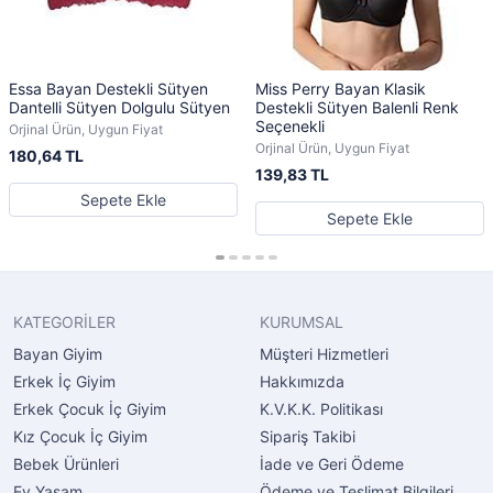
Essa Bayan Destekli Sütyen
Miss Perry Bayan Klasik
Dantelli Sütyen Dolgulu Sütyen
Destekli Sütyen Balenli Renk
Seçenekli
Orjinal Ürün, Uygun Fiyat
Orjinal Ürün, Uygun Fiyat
180,64 TL
139,83 TL
Sepete Ekle
Sepete Ekle
KATEGORİLER
KURUMSAL
Bayan Giyim
Müşteri Hizmetleri
Erkek İç Giyim
Hakkımızda
Erkek Çocuk İç Giyim
K.V.K.K. Politikası
Kız Çocuk İç Giyim
Sipariş Takibi
Bebek Ürünleri
İade ve Geri Ödeme
Ev Yaşam
Ödeme ve Teslimat Bilgileri