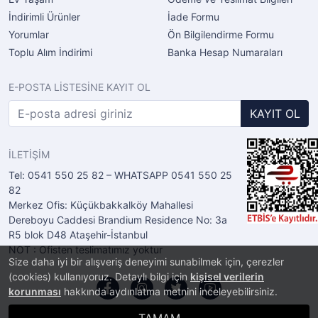
İndirimli Ürünler
İade Formu
Yorumlar
Ön Bilgilendirme Formu
Toplu Alım İndirimi
Banka Hesap Numaraları
E-POSTA LİSTESİNE KAYIT OL
KAYIT OL
İLETİŞİM
Tel: 0541 550 25 82 – WHATSAPP 0541 550 25
82
Merkez Ofis: Küçükbakkalköy Mahallesi
Dereboyu Caddesi Brandium Residence No: 3a
R5 blok D48 Ataşehir-İstanbul
NOT : Ofisten teslimatımız yoktur
Size daha iyi bir alışveriş deneyimi sunabilmek için, çerezler
(cookies) kullanıyoruz. Detaylı bilgi için
kişisel verilerin
korunması
hakkında aydınlatma metnini inceleyebilirsiniz.