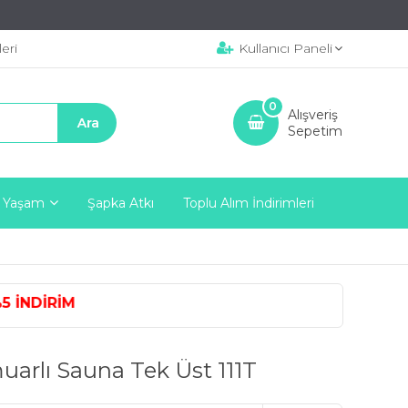
eri
Kullanıcı Paneli
0
Alışveriş
Sepetim
 Yaşam
Şapka Atkı
Toplu Alım İndirimleri
NDİRİM
uarlı Sauna Tek Üst 111T