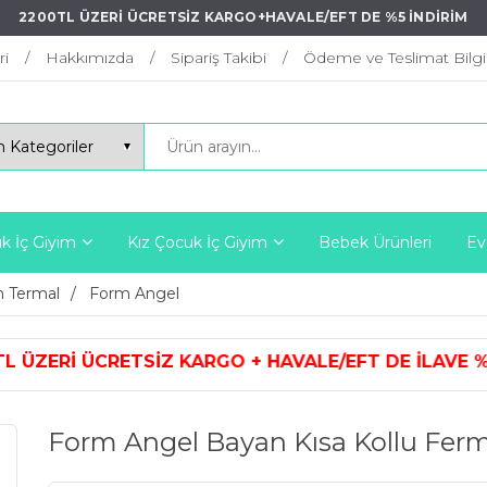
2200TL ÜZERİ ÜCRETSİZ KARGO+HAVALE/EFT DE %5 İNDİRİM
ri
Hakkımızda
Sipariş Takibi
Ödeme ve Teslimat Bilgil
k İç Giyim
Kız Çocuk İç Giyim
Bebek Ürünleri
Ev
 Termal
Form Angel
ARGO + HAVALE/EFT DE İLAVE %5 İ
Form Angel Bayan Kısa Kollu Ferm