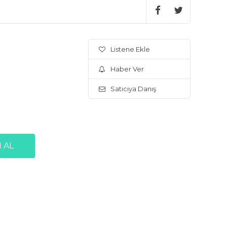
Listene Ekle
Haber Ver
Satıcıya Danış