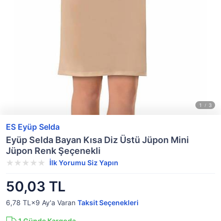
ES Eyüp Selda
Eyüp Selda Bayan Kısa Diz Üstü Jüpon Mini
Jüpon Renk Şeçenekli
İlk Yorumu Siz Yapın
50,03 TL
6,78 TL×9
Ay'a Varan
Taksit Seçenekleri
1
Günde Kargoda