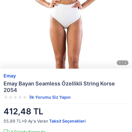
Emay
Emay Bayan Seamless Özellikli String Korse
2054
İlk Yorumu Siz Yapın
412,48 TL
55,89 TL×9
Ay'a Varan
Taksit Seçenekleri
1
Günde Kargoda