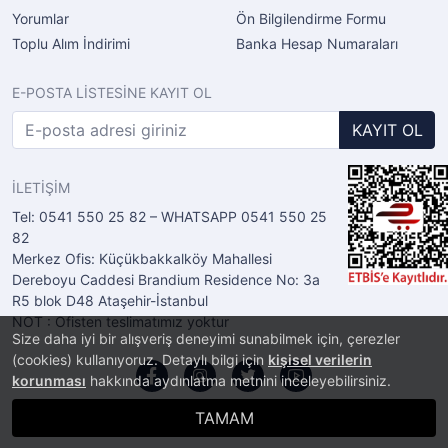
Yorumlar
Ön Bilgilendirme Formu
Toplu Alım İndirimi
Banka Hesap Numaraları
E-POSTA LİSTESİNE KAYIT OL
KAYIT OL
İLETİŞİM
Tel: 0541 550 25 82 – WHATSAPP 0541 550 25
82
Merkez Ofis: Küçükbakkalköy Mahallesi
Dereboyu Caddesi Brandium Residence No: 3a
R5 blok D48 Ataşehir-İstanbul
NOT : Ofisten teslimatımız yoktur
Size daha iyi bir alışveriş deneyimi sunabilmek için, çerezler
(cookies) kullanıyoruz. Detaylı bilgi için
kişisel verilerin
korunması
hakkında aydınlatma metnini inceleyebilirsiniz.
TAMAM
®
PlatinMarket
E-Ticaret Sistemi
İle Hazırlanmıştır.