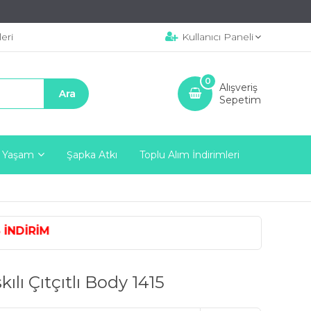
eri
Kullanıcı Paneli
0
Alışveriş
Sepetim
 Yaşam
Şapka Atkı
Toplu Alım İndirimleri
 İNDİRİM
ı Çıtçıtlı Body 1415