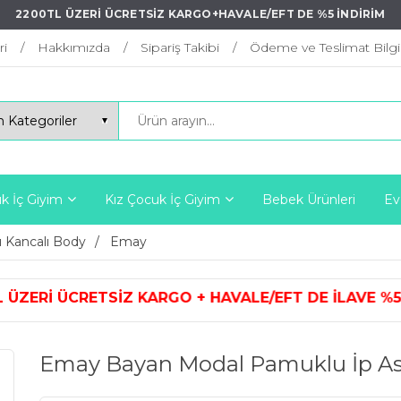
2200TL ÜZERİ ÜCRETSİZ KARGO+HAVALE/EFT DE %5 İNDİRİM
ri
Hakkımızda
Sipariş Takibi
Ödeme ve Teslimat Bilgil
k İç Giyim
Kız Çocuk İç Giyim
Bebek Ürünleri
Ev
lı Kancalı Body
Emay
 KARGO + HAVALE/EFT DE İLAVE %5
Emay Bayan Modal Pamuklu İp Askıl