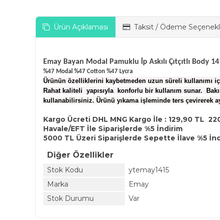
Ürün Açıklaması
Taksit / Ödeme Seçenekl
Emay Bayan Modal Pamuklu İp Askılı Çıtçıtlı Body 14
%47 Modal %47 Cotton %47 Lycra
Ürünün özelliklerini kaybetmeden uzun süreli kullanımı içi
Rahat kaliteli yapısıyla konforlu bir kullanım sunar. Bak
kullanabilirsiniz. Ürünü yıkama işleminde ters çevirerek a
Kargo Ücreti DHL MNG Kargo İle : 129,90 TL 22
Havale/EFT İle Siparişlerde %5 İndirim
5000 TL Üzeri Siparişlerde Sepette İlave %5 İn
Diğer Özellikler
Stok Kodu
ytemay1415
Marka
Emay
Stok Durumu
Var