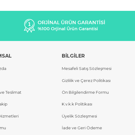
MSAL
BİLGİLER
zda
Mesafeli Satış Sözleşmesi
Gizlilik ve Çerez Politikası
e Teslimat
Ön Bilgilendirme Formu
akip
K.v.k.k Politikası
Hizmetleri
Üyelik Sözleşmesi
rmu
İade ve Geri Ödeme