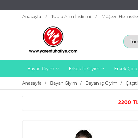
Anasayfa
Toplu Alım İndirimi
Müşteri Hizmetle
Bayan Giyim
Erkek İç Giyim
Erkek Çocu
Anasayfa
Bayan Giyim
Bayan İç Giyim
Çıtçıt
2200 TL ÜZERİ ÜCRETSİZ