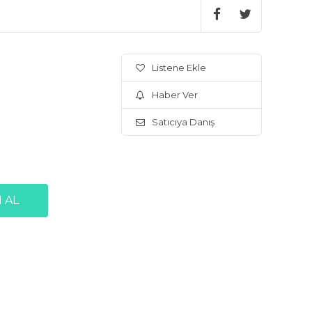
Listene Ekle
Haber Ver
Satıcıya Danış