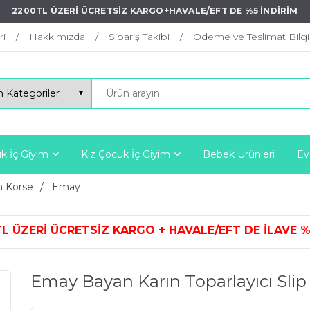
2200TL ÜZERİ ÜCRETSİZ KARGO+HAVALE/EFT DE %5 İNDİRİM
ri
Hakkımızda
Sipariş Takibi
Ödeme ve Teslimat Bilgil
k İç Giyim
Kız Çocuk İç Giyim
Bebek Ürünleri
Ev
 Korse
Emay
Z KARGO + HAVALE/EFT DE İLAVE %5
Emay Bayan Karın Toparlayıcı Slip