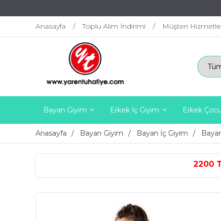
Anasayfa
Toplu Alım İndirimi
Müşteri Hizmetle
Bayan Giyim
Erkek İç Giyim
Erkek Çocu
Anasayfa
Bayan Giyim
Bayan İç Giyim
Bayan
2200 TL ÜZERİ ÜCRETSİ