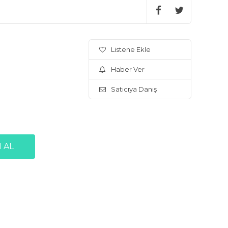
Listene Ekle
Haber Ver
Satıcıya Danış