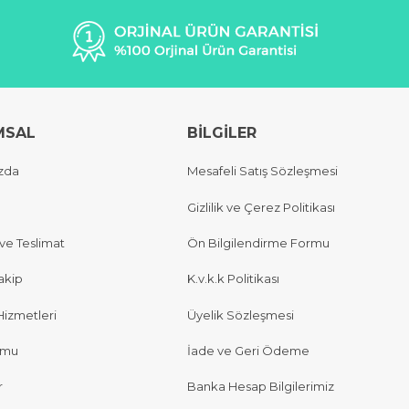
MSAL
BİLGİLER
zda
Mesafeli Satış Sözleşmesi
Gizlilik ve Çerez Politikası
e Teslimat
Ön Bilgilendirme Formu
akip
K.v.k.k Politikası
Hizmetleri
Üyelik Sözleşmesi
rmu
İade ve Geri Ödeme
r
Banka Hesap Bilgilerimiz