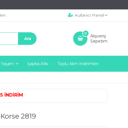
eri
Kullanıcı Paneli
0
Alışveriş
Sepetim
 Yaşam
Şapka Atkı
Toplu Alım İndirimleri
 İNDİRİM
 Korse 2819