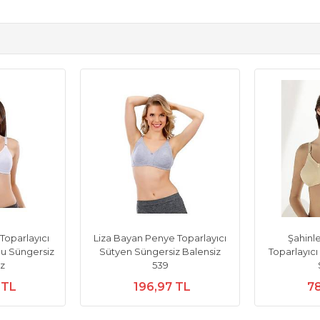
Toparlayıcı
Liza Bayan Penye Toparlayıcı
Şahinl
lu Süngersiz
Sütyen Süngersiz Balensiz
Toparlayıc
iz
539
 TL
196,97 TL
78