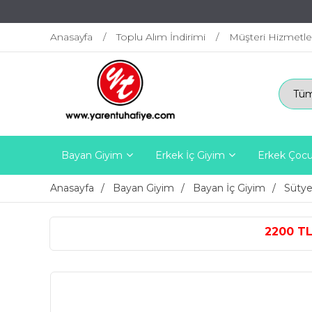
Anasayfa
Toplu Alım İndirimi
Müşteri Hizmetle
Bayan Giyim
Erkek İç Giyim
Erkek Çocu
Anasayfa
Bayan Giyim
Bayan İç Giyim
Süty
2200 TL ÜZERİ ÜCRETSİZ 