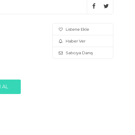
Listene Ekle
Haber Ver
Satıcıya Danış