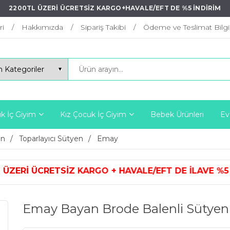
2200TL ÜZERİ ÜCRETSİZ KARGO+HAVALE/EFT DE %5 İNDİRİM
ri
Hakkımızda
Sipariş Takibi
Ödeme ve Teslimat Bilgil
k İç Giyim
Kız Çocuk İç Giyim
Bebek Ürünleri
Ev
en
Toparlayıcı Sütyen
Emay
KARGO + HAVALE/EFT DE İLAVE %5 
Emay Bayan Brode Balenli Sütyen 