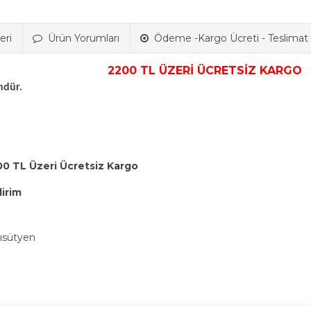
eri
Ürün Yorumları
Ödeme -Kargo Ücreti - Teslimat B
2200 TL ÜZERİ ÜCRETSİZ KARGO
ndür.
00 TL Üzeri Ücretsiz Kargo
dirim
ısütyen