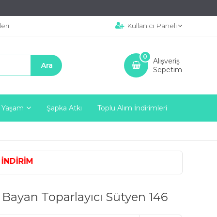
eri
Kullanıcı Paneli
0
Alışveriş
Sepetim
 Yaşam
Şapka Atkı
Toplu Alım İndirimleri
İNDİRİM
Bayan Toparlayıcı Sütyen 146