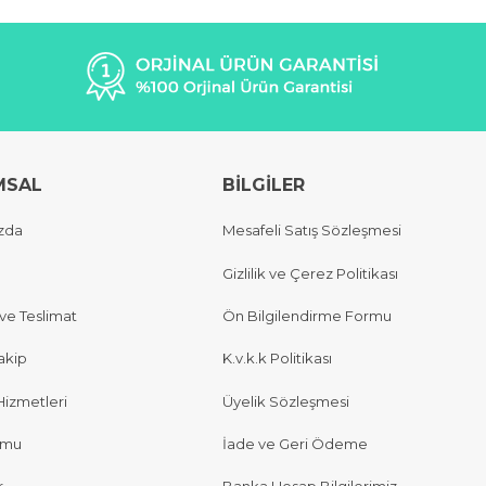
MSAL
BİLGİLER
zda
Mesafeli Satış Sözleşmesi
Gizlilik ve Çerez Politikası
e Teslimat
Ön Bilgilendirme Formu
akip
K.v.k.k Politikası
Hizmetleri
Üyelik Sözleşmesi
rmu
İade ve Geri Ödeme