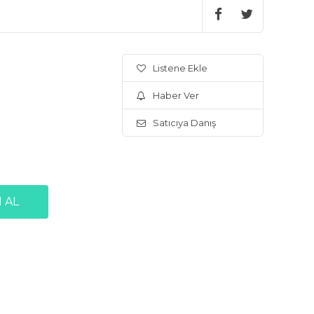
Listene Ekle
Haber Ver
Satıcıya Danış