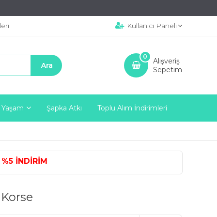
eri
Kullanıcı Paneli
0
Alışveriş
Sepetim
 Yaşam
Şapka Atkı
Toplu Alım İndirimleri
DİRİM
 Korse