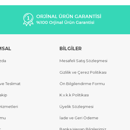
MSAL
BİLGİLER
zda
Mesafeli Satış Sözleşmesi
Gizlilik ve Çerez Politikası
e Teslimat
Ön Bilgilendirme Formu
akip
K.v.k.k Politikası
Hizmetleri
Üyelik Sözleşmesi
rmu
İade ve Geri Ödeme
r
Banka Hesap Bilgilerimiz