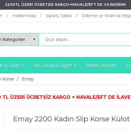
2200TL ÜZERİ ÜCRETSİZ KARGO+HAVALE/EFT DE %5 İNDİRİM
ri
Hakkımızda
Sipariş Takibi
Ödeme ve Teslimat Bilgil
k İç Giyim
Kız Çocuk İç Giyim
Bebek Ürünleri
Ev
 Korse
Emay
ARGO + HAVALE/EFT DE İLAVE %5 İN
Emay 2200 Kadın Slip Korse Külot