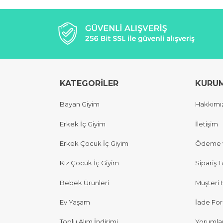
KATEGORİLER
KURU
Bayan Giyim
Hakkımı
Erkek İç Giyim
İletişim
Erkek Çocuk İç Giyim
Ödeme v
Kız Çocuk İç Giyim
Sipariş T
Bebek Ürünleri
Müşteri 
Ev Yaşam
İade Fo
Toplu Alım İndirimi
Yorumla