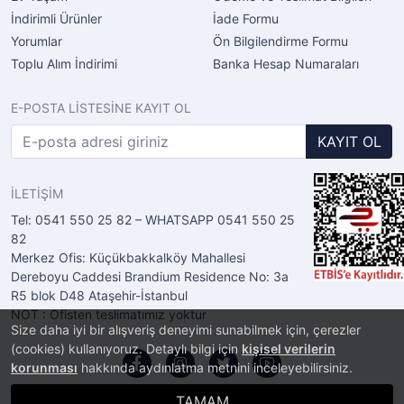
İndirimli Ürünler
İade Formu
Yorumlar
Ön Bilgilendirme Formu
Toplu Alım İndirimi
Banka Hesap Numaraları
E-POSTA LİSTESİNE KAYIT OL
KAYIT OL
İLETİŞİM
Tel: 0541 550 25 82 – WHATSAPP 0541 550 25
82
Merkez Ofis: Küçükbakkalköy Mahallesi
Dereboyu Caddesi Brandium Residence No: 3a
R5 blok D48 Ataşehir-İstanbul
NOT : Ofisten teslimatımız yoktur
Size daha iyi bir alışveriş deneyimi sunabilmek için, çerezler
(cookies) kullanıyoruz. Detaylı bilgi için
kişisel verilerin
korunması
hakkında aydınlatma metnini inceleyebilirsiniz.
TAMAM