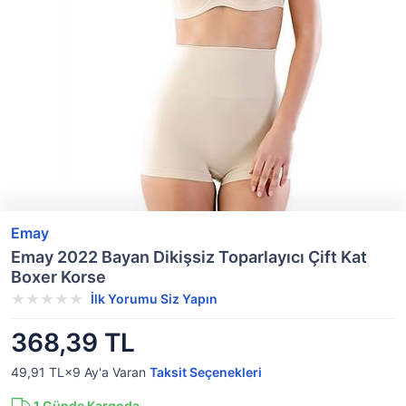
Emay
Emay 2022 Bayan Dikişsiz Toparlayıcı Çift Kat
Boxer Korse
İlk Yorumu Siz Yapın
368,39 TL
49,91 TL×9
Ay'a Varan
Taksit Seçenekleri
1
Günde Kargoda