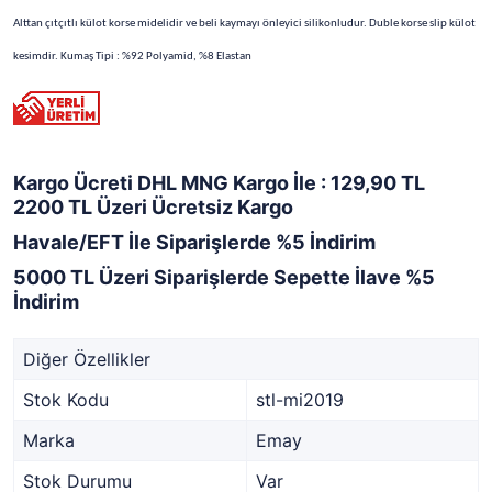
Alttan çıtçıtlı külot korse midelidir ve beli kaymayı önleyici silikonludur. Duble korse slip külot
kesimdir. Kumaş Tipi : %92 Polyamid, %8 Elastan
Kargo Ücreti DHL MNG Kargo İle : 129,90 TL
2200 TL Üzeri Ücretsiz Kargo
Havale/EFT İle Siparişlerde %5 İndirim
5000 TL Üzeri Siparişlerde Sepette İlave %5
İndirim
Diğer Özellikler
Stok Kodu
stl-mi2019
Marka
Emay
Stok Durumu
Var