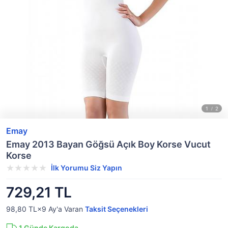
Emay
Emay 2013 Bayan Göğsü Açık Boy Korse Vucut
Korse
İlk Yorumu Siz Yapın
729,21 TL
98,80 TL×9
Ay'a Varan
Taksit Seçenekleri
1
Günde Kargoda