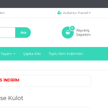
eri
Kullanıcı Paneli
0
Alışveriş
Sepetim
 Yaşam
Şapka Atkı
Toplu Alım İndirimleri
NDİRİM
se Külot