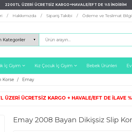
2200TL ÜZERİ ÜCRETSİZ KARGO+HAVALE/EFT DE %5 İNDİRİM
ri
Hakkımızda
Sipariş Takibi
Ödeme ve Teslimat Bilgil
k İç Giyim
Kız Çocuk İç Giyim
Bebek Ürünleri
Ev
 Korse
Emay
ARGO + HAVALE/EFT DE İLAVE %5 İ
Emay 2008 Bayan Dikişsiz Slip Kor