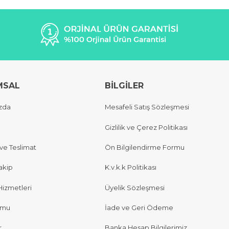
MSAL
BİLGİLER
zda
Mesafeli Satış Sözleşmesi
Gizlilik ve Çerez Politikası
e Teslimat
Ön Bilgilendirme Formu
akip
K.v.k.k Politikası
Hizmetleri
Üyelik Sözleşmesi
rmu
İade ve Geri Ödeme
r
Banka Hesap Bilgilerimiz