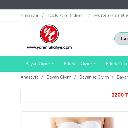
Anasayfa
Toplu Alım İndirimi
Müşteri Hizmetle
Bayan Giyim
Erkek İç Giyim
Erkek Çocu
Anasayfa
Bayan Giyim
Bayan İç Giyim
Bayan
2200 TL ÜZERİ ÜCRETSİZ K