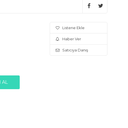
Listene Ekle
Haber Ver
Satıcıya Danış