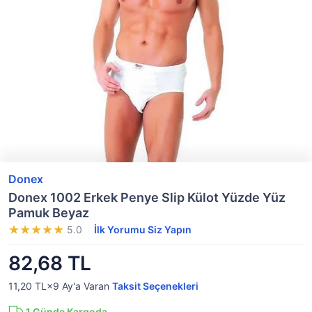
Donex
Donex 1002 Erkek Penye Slip Külot Yüzde Yüz
Pamuk Beyaz
5.0
İlk Yorumu Siz Yapın
82,68 TL
11,20 TL×9
Ay'a Varan
Taksit Seçenekleri
1
Günde Kargoda