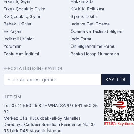
Erkek İç Giyim
Hakkımızda
Erkek Çocuk İç Giyim
K.V.K.K. Politikası
Kız Çocuk İç Giyim
Sipariş Takibi
Bebek Ürünleri
İade ve Geri Ödeme
Ev Yaşam
Ödeme ve Teslimat Bilgileri
İndirimli Ürünler
İade Formu
Yorumlar
Ön Bilgilendirme Formu
Toplu Alım İndirimi
Banka Hesap Numaraları
E-POSTA LİSTESİNE KAYIT OL
KAYIT OL
İLETİŞİM
Tel: 0541 550 25 82 – WHATSAPP 0541 550 25
82
Merkez Ofis: Küçükbakkalköy Mahallesi
Dereboyu Caddesi Brandium Residence No: 3a
R5 blok D48 Ataşehir-İstanbul