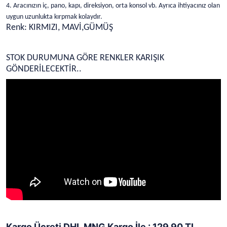
4. Aracınızın iç, pano, kapı, direksiyon, orta konsol vb. Ayrıca ihtiyacınız olan
uygun uzunlukta kırpmak kolaydır.
Renk: KIRMIZI, MAVİ,GÜMÜŞ
STOK DURUMUNA GÖRE RENKLER KARIŞIK
GÖNDERİLECEKTİR..
Kargo Ücreti DHL MNG Kargo İle : 129,90 TL