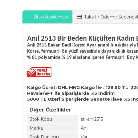
Ürün Açıklaması
Taksit / Ödeme Seçenekl
Anıl 2513 Bir Beden Küçülten Kadın
Anil 2513 Bayan Badi Korse; Ayarlanabilir askılarıy
Korse, fermuarlı ön yüzü sayesinde dayanıklılık kaza
% 81 polyamide % 19 elastane içeren Fermuarli Boy
Kargo Ücreti DHL MNG Kargo İle : 129,90 TL 22
Havale/EFT İle Siparişlerde %5 İndirim
5000 TL Üzeri Siparişlerde Sepette İlave %5 İn
Diğer Özellikler
Stok Kodu
stl-anil2513
Marka
Anıl
Stok Durumu
Var