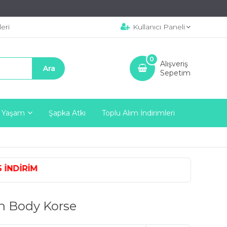
eri
Kullanıcı Paneli
0
Alışveriş
Sepetim
 Yaşam
Şapka Atkı
Toplu Alım İndirimleri
NDİRİM
ın Body Korse