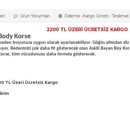
eri
Ürün Yorumları
Ödeme -Kargo Ücreti - Teslimat B
2200 TL ÜZERİ ÜCRETSİZ KARGO
 Body Korse
la beden boyunuza uygun olarak ayarlanabiliyor. Göğüs altından d
nıyor. Bedeninizi çok daha fit gösterecek olan Askili Bayan Boy Ko
 Korse, tüm vücudunuzu daha formda gösterecek.
00 TL Üzeri Ücretsiz Kargo
dirim