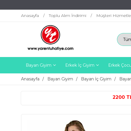
Anasayfa
Toplu Alım İndirimi
Müşteri Hizmetle
Bayan Giyim
Erkek İç Giyim
Erkek Çocu
Anasayfa
Bayan Giyim
Bayan İç Giyim
Bayan
2200 TL ÜZERİ ÜCRETSİZ 