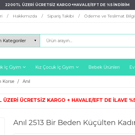
2200TL ÜZERİ ÜCRETSİZ KARGO+HAVALE/EFT DE %5 İNDİRİM
ri
Hakkımızda
Sipariş Takibi
Ödeme ve Teslimat Bilgil
k İç Giyim
Kız Çocuk İç Giyim
Bebek Ürünleri
Ev
 Korse
Anıl
KARGO + HAVALE/EFT DE İLAVE %5 İ
Anıl 2513 Bir Beden Küçülten Kad