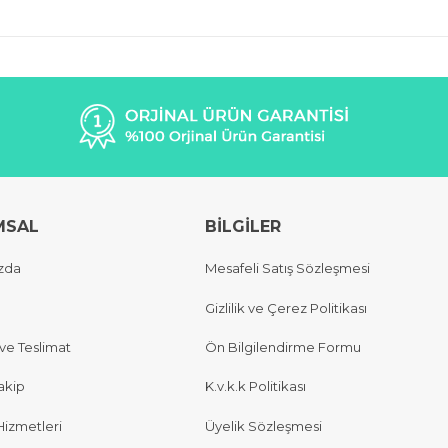
MSAL
BİLGİLER
zda
Mesafeli Satış Sözleşmesi
Gizlilik ve Çerez Politikası
e Teslimat
Ön Bilgilendirme Formu
akip
K.v.k.k Politikası
Hizmetleri
Üyelik Sözleşmesi