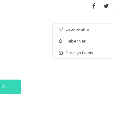
Listene Ekle
Haber Ver
Satıcıya Danış