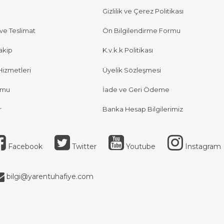
Gizlilik ve Çerez Politikası
e Teslimat
Ön Bilgilendirme Formu
akip
K.v.k.k Politikası
Hizmetleri
Üyelik Sözleşmesi
rmu
İade ve Geri Ödeme
r
Banka Hesap Bilgilerimiz
Facebook
Twitter
Youtube
Instagram
bilgi@yarentuhafiye.com