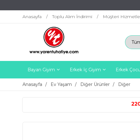
Anasayfa
Toplu Alım İndirimi
Müşteri Hizmetle
Bayan Giyim
Erkek İç Giyim
Erkek Çocu
Anasayfa
Ev Yaşam
Diğer Ürünler
Diğer
2200 TL ÜZERİ ÜCRET