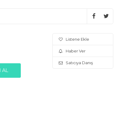
Listene Ekle
Haber Ver
Satıcıya Danış