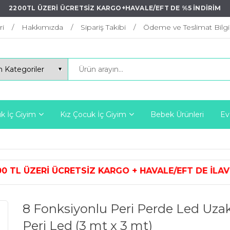
2200TL ÜZERİ ÜCRETSİZ KARGO+HAVALE/EFT DE %5 İNDİRİM
ri
Hakkımızda
Sipariş Takibi
Ödeme ve Teslimat Bilgil
k İç Giyim
Kız Çocuk İç Giyim
Bebek Ürünleri
Ev
SİZ KARGO + HAVALE/EFT DE İLAVE 
8 Fonksiyonlu Peri Perde Led Uza
Peri Led (3 mt x 3 mt)