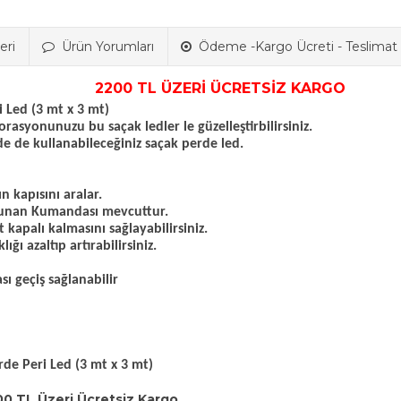
eri
Ürün Yorumları
Ödeme -Kargo Ücreti - Teslimat B
2200 TL ÜZERİ ÜCRETSİZ KARGO
 Led (3 mt x 3 mt)
asyonunuzu bu saçak ledler le güzelleştirbilirsiniz.
zde de kullanabileceğiniz saçak perde led.
n kapısını aralar.
bulunan Kumandası mevcuttur.
t kapalı kalmasını sağlayabilirsiniz.
ğı azaltıp artırabilirsiniz.
ı geçiş sağlanabilir
de Peri Led (3 mt x 3 mt)
00 TL Üzeri Ücretsiz Kargo