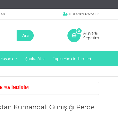
eri
Kullanıcı Paneli
0
Alışveriş
Sepetim
 Yaşam
Şapka Atkı
Toplu Alım İndirimleri
%5 İNDİRİM
ktan Kumandalı Günışığı Perde