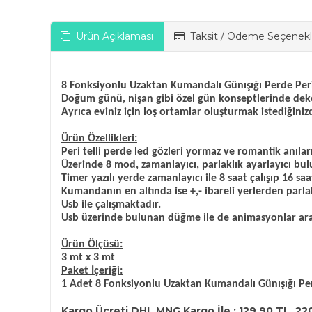
Ürün Açıklaması
Taksit / Ödeme Seçenekl
8 Fonksiyonlu Uzaktan Kumandalı Günışığı Perde Peri
Doğum günü, nişan gibi özel gün konseptlerinde dekor
Ayrıca eviniz için loş ortamlar oluşturmak istediğini
Ürün Özellikleri:
Peri telli perde led gözleri yormaz ve romantik anıları
Üzerinde 8 mod, zamanlayıcı, parlaklık ayarlayıcı 
Timer yazılı yerde zamanlayıcı ile 8 saat çalışıp 16 saa
Kumandanın en altında ise +,- ibareli yerlerden parlaklı
Usb ile çalışmaktadır.
Usb üzerinde bulunan düğme ile de animasyonlar aras
Ürün Ölçüsü:
3 mt x 3 mt
Paket İçeriği:
1 Adet 8 Fonksiyonlu Uzaktan Kumandalı Günışığı Per
Kargo Ücreti DHL MNG Kargo İle : 129,90 TL 22