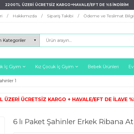
2200TL ÜZERİ ÜCRETSİZ KARGO+HAVALE/EFT DE %5 İNDİRİM
ri
Hakkımızda
Sipariş Takibi
Ödeme ve Teslimat Bilgil
k İç Giyim
Kız Çocuk İç Giyim
Bebek Ürünleri
Ev
ahinler 1
ARGO + HAVALE/EFT DE İLAVE %5 İ
6 lı Paket Şahinler Erkek Ribana A