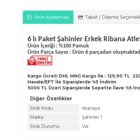
Ürün Açıklaması
Taksit / Ödeme Seçenekl
6 lı Paket Şahinler Erkek Ribana Atl
Ürün İçeriği : %100 Pamuk
Ürün Parça Sayısı : Ürün 6 parçadan oluşmaktadı
Kargo Ücreti DHL MNG Kargo İle : 129,90 TL 22
Havale/EFT İle Siparişlerde %5 İndirim
5000 TL Üzeri Siparişlerde Sepette İlave %5 İn
Diğer Özellikler
Stok Kodu
ribanaye
Marka
Şahinler 1
Stok Durumu
Var