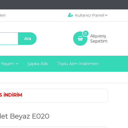
eri
Kullanıcı Paneli
0
Alışveriş
Sepetim
 Yaşam
Şapka Atkı
Toplu Alım İndirimleri
NDİRİM
tlet Beyaz E020