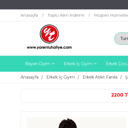
Anasayfa
Toplu Alım İndirimi
Müşteri Hizmetle
Bayan Giyim
Erkek İç Giyim
Erkek Çocu
Anasayfa
Erkek İç Giyim
Erkek Atlet Fanila
Ş
2200 TL ÜZERİ ÜCRETSİZ K