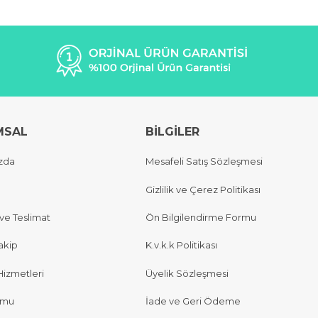
MSAL
BİLGİLER
zda
Mesafeli Satış Sözleşmesi
Gizlilik ve Çerez Politikası
e Teslimat
Ön Bilgilendirme Formu
akip
K.v.k.k Politikası
Hizmetleri
Üyelik Sözleşmesi
rmu
İade ve Geri Ödeme