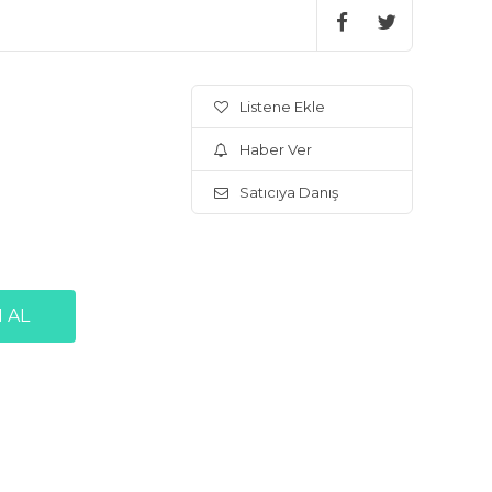
Listene Ekle
Haber Ver
Satıcıya Danış