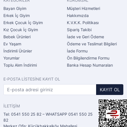
KATEGORİLER
KURUMSAL
Bayan Giyim
Müşteri Hizmetleri
Erkek İç Giyim
Hakkımızda
Erkek Çocuk İç Giyim
K.V.K.K. Politikası
Kız Çocuk İç Giyim
Sipariş Takibi
Bebek Ürünleri
İade ve Geri Ödeme
Ev Yaşam
Ödeme ve Teslimat Bilgileri
İndirimli Ürünler
İade Formu
Yorumlar
Ön Bilgilendirme Formu
Toplu Alım İndirimi
Banka Hesap Numaraları
E-POSTA LİSTESİNE KAYIT OL
KAYIT OL
İLETİŞİM
Tel: 0541 550 25 82 – WHATSAPP 0541 550 25
82
Merkez Ofis: Küçükbakkalköy Mahallesi