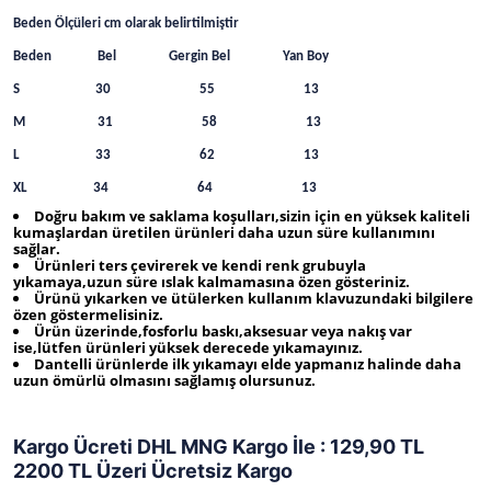
Beden Ölçüleri cm olarak belirtilmiştir
Beden Bel Gergin Bel Yan Boy
S 30 55 13
M 31 58 13
L 33 62 13
XL 34 64 13
Doğru bakım ve saklama koşulları,sizin için en yüksek kaliteli
kumaşlardan üretilen ürünleri daha uzun süre kullanımını
sağlar.
Ürünleri ters çevirerek ve kendi renk grubuyla
yıkamaya,uzun süre ıslak kalmamasına özen gösteriniz.
Ürünü yıkarken ve ütülerken kullanım klavuzundaki bilgilere
özen göstermelisiniz.
Ürün üzerinde,fosforlu baskı,aksesuar veya nakış var
ise,lütfen ürünleri yüksek derecede yıkamayınız.
Dantelli ürünlerde ilk yıkamayı elde yapmanız halinde daha
uzun ömürlü olmasını sağlamış olursunuz.
Kargo Ücreti DHL MNG Kargo İle : 129,90 TL
2200 TL Üzeri Ücretsiz Kargo