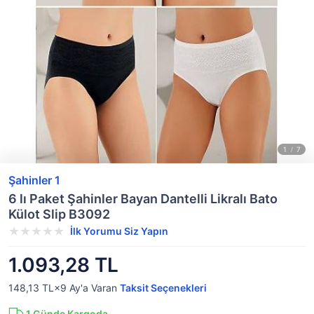
Şahinler 1
6 lı Paket Şahinler Bayan Dantelli Likralı Bato
Külot Slip B3092
İlk Yorumu Siz Yapın
1.093,28 TL
148,13 TL×9
Ay'a Varan
Taksit Seçenekleri
1
Günde Kargoda