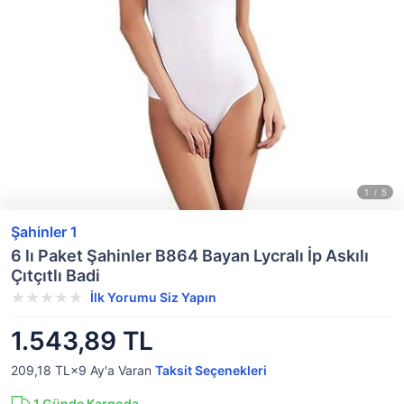
Şahinler 1
6 lı Paket Şahinler B864 Bayan Lycralı İp Askılı
Çıtçıtlı Badi
İlk Yorumu Siz Yapın
1.543,89 TL
209,18 TL×9
Ay'a Varan
Taksit Seçenekleri
1
Günde Kargoda