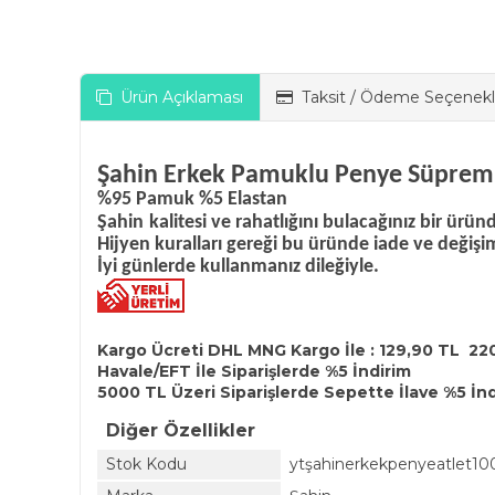
Ürün Açıklaması
Taksit / Ödeme Seçenekl
Şahin Erkek Pamuklu Penye Süprem A
%95 Pamuk %5 Elastan
Şahin
kalitesi ve rahatlığını bulacağınız bir ürün
Hijyen kuralları gereği bu üründe iade ve değiş
İyi günlerde kullanmanız dileğiyle.
Kargo Ücreti DHL MNG Kargo İle : 129,90 TL 22
Havale/EFT İle Siparişlerde %5 İndirim
5000 TL Üzeri Siparişlerde Sepette İlave %5 İn
Diğer Özellikler
Stok Kodu
ytşahinerkekpenyeatlet10