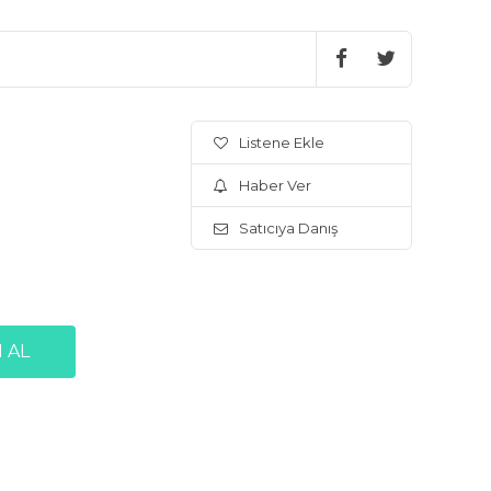
Listene Ekle
Haber Ver
Satıcıya Danış