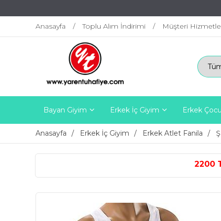
Anasayfa
Toplu Alım İndirimi
Müşteri Hizmetle
Bayan Giyim
Erkek İç Giyim
Erkek Çocu
Anasayfa
Erkek İç Giyim
Erkek Atlet Fanila
Ş
2200 TL ÜZERİ ÜCRETSİZ K