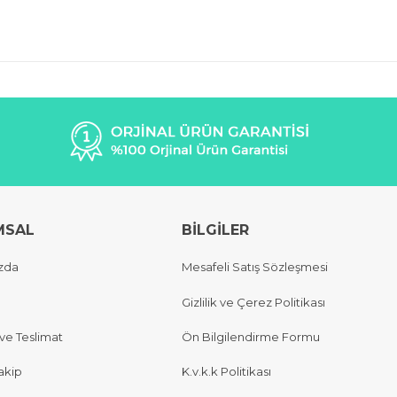
MSAL
BİLGİLER
zda
Mesafeli Satış Sözleşmesi
Gizlilik ve Çerez Politikası
e Teslimat
Ön Bilgilendirme Formu
akip
K.v.k.k Politikası