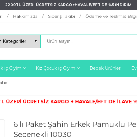
2200TL ÜZERİ ÜCRETSİZ KARGO+HAVALE/EFT DE %5 İNDİRİM
ri
Hakkımızda
Sipariş Takibi
Ödeme ve Teslimat Bilgil
k İç Giyim
Kız Çocuk İç Giyim
Bebek Ürünleri
Ev
ahin
ARGO + HAVALE/EFT DE İLAVE %5 İ
6 lı Paket Şahin Erkek Pamuklu P
Seçenekli 10030