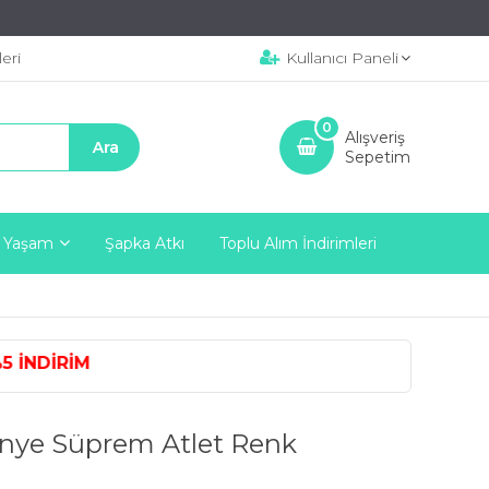
eri
Kullanıcı Paneli
0
Alışveriş
Sepetim
 Yaşam
Şapka Atkı
Toplu Alım İndirimleri
NDİRİM
enye Süprem Atlet Renk