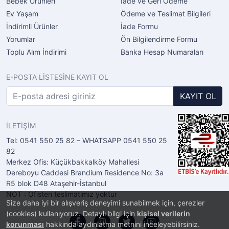
Bebek Ürünleri
İade ve Geri Ödeme
Ev Yaşam
Ödeme ve Teslimat Bilgileri
İndirimli Ürünler
İade Formu
Yorumlar
Ön Bilgilendirme Formu
Toplu Alım İndirimi
Banka Hesap Numaraları
E-POSTA LİSTESİNE KAYIT OL
KAYIT OL
İLETİŞİM
Tel: 0541 550 25 82 – WHATSAPP 0541 550 25
82
Merkez Ofis: Küçükbakkalköy Mahallesi
Dereboyu Caddesi Brandium Residence No: 3a
R5 blok D48 Ataşehir-İstanbul
NOT : Ofisten teslimatımız yoktur
Size daha iyi bir alışveriş deneyimi sunabilmek için, çerezler
(cookies) kullanıyoruz. Detaylı bilgi için
kişisel verilerin
korunması
hakkında aydınlatma metnini inceleyebilirsiniz.